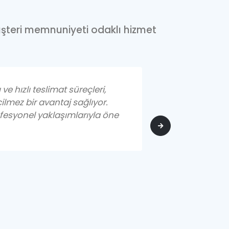
e müşteri memnuniyeti odaklı hizmet
 ve hızlı teslimat süreçleri,
“Friterm olar
ilmez bir avantaj sağlıyor.
parçalarını k
rofesyonel yaklaşımlarıyla öne
yükseklik ve
sürekli memn
Friterm