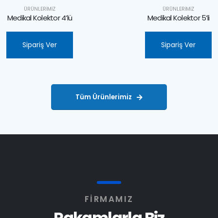
ÜRÜNLERIMIZ
ÜRÜNLERIMIZ
Medikal Kolektor 5’li
Alaşımlı Kör Tapa
Sipariş Ver
Sipariş Ver
Tüm Ürünlerimiz
FİRMAMIZ
Rakamlarla Biz