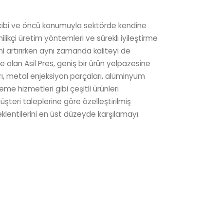
i ekibi ve öncü konumuyla sektörde kendine
ilikçi üretim yöntemleri ve sürekli iyileştirme
ğini artırırken aynı zamanda kaliteyi de
e olan Asil Pres, geniş bir ürün yelpazesine
rı, metal enjeksiyon parçaları, alüminyum
me hizmetleri gibi çeşitli ürünleri
şteri taleplerine göre özelleştirilmiş
klentilerini en üst düzeyde karşılamayı