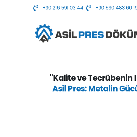
+90 216 591 03 44
‪+90 530 483 60 19
"Kalite ve Tecrübenin 
Asil Pres: Metalin Gü